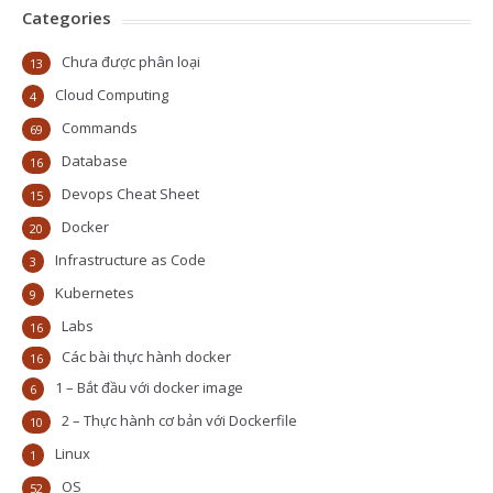
Categories
Chưa được phân loại
13
Cloud Computing
4
Commands
69
Database
16
Devops Cheat Sheet
15
Docker
20
Infrastructure as Code
3
Kubernetes
9
Labs
16
Các bài thực hành docker
16
1 – Bắt đầu với docker image
6
2 – Thực hành cơ bản với Dockerfile
10
Linux
1
OS
52