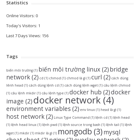
Statistics
Online Visitors:
0
Today's Visitors:
1
Last 7 Days Views:
156
Tags
biến môi trường linux
(2)
bridge
biến môi trường
(1)
network
(2)
curl
(2)
cd
(1)
chmod
(1)
chmod là gì
(1)
cách dùng
lênh head
(1)
cách dùng lệnh cd
(1)
cách dùng lệnh wget
(1)
câu lệnh chmod
docker hub
(2)
docker
(1)
câu lệnh mkdir
(1)
câu lệnh type
(1)
docker network
(4)
image
(2)
environment variables
(2)
env linux
(1)
head là gì
(1)
host network
(2)
Linux Type Command
(1)
lệnh cd
(1)
lệnh head
(1)
lệnh head linux
(1)
lệnh pwd
(1)
lệnh source trong bash
(1)
lệnh tail
(1)
lệnh
mongodb
(3)
mysql
wget
(1)
mkdir
(1)
mkdir là gì
(1)
cheat sheet
(2)
nginx
(2)
overlay network
(2)