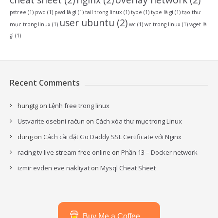
pstree
(1)
pwd
(1)
pwd là gì
(1)
tail trong linux
(1)
type
(1)
type là gì
(1)
tạo thư
user ubuntu
(2)
mục trong linux
(1)
wc
(1)
wc trong linux
(1)
wget là
gì
(1)
Recent Comments
hungtg
on
Lệnh free trong linux
Ustvarite osebni račun
on
Cách xóa thư mục trong Linux
dung
on
Cách cài đặt Go Daddy SSL Certificate với Nginx
racing tv live stream free online
on
Phần 13 – Docker network
izmir evden eve nakliyat
on
Mysql Cheat Sheet
Buy Me a Coffee