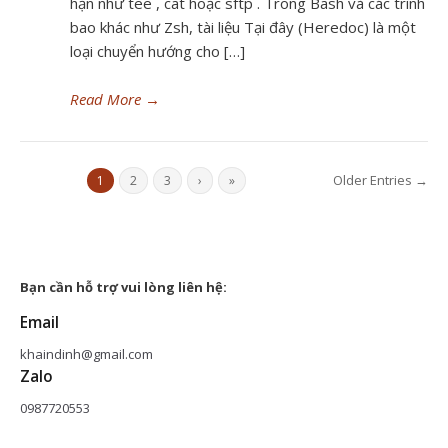
hạn như tee , cat hoặc sftp . Trong Bash và các trình
bao khác như Zsh, tài liệu Tại đây (Heredoc) là một
loại chuyển hướng cho […]
Read More
→
Older Entries →
1
2
3
›
»
Bạn cần hỗ trợ vui lòng liên hệ:
Email
khaindinh@gmail.com
Zalo
0987720553