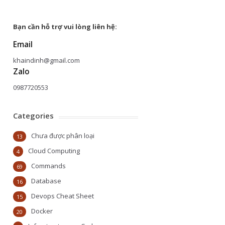
Bạn cần hỗ trợ vui lòng liên hệ:
Email
khaindinh@gmail.com
Zalo
0987720553
Categories
Chưa được phân loại
13
Cloud Computing
4
Commands
69
Database
16
Devops Cheat Sheet
15
Docker
20