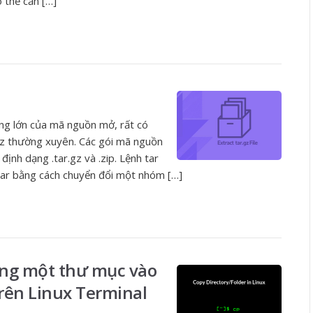
 thể cần […]
ộng lớn của mã nguồn mở, rất có
.gz thường xuyên. Các gói mã nguồn
ịnh dạng .tar.gz và .zip. Lệnh tar
tar bằng cách chuyển đổi một nhóm […]
ong một thư mục vào
rên Linux Terminal