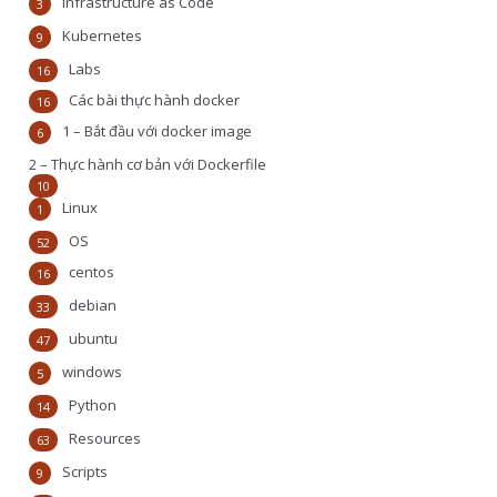
Infrastructure as Code
3
Kubernetes
9
Labs
16
Các bài thực hành docker
16
1 – Bắt đầu với docker image
6
2 – Thực hành cơ bản với Dockerfile
10
Linux
1
OS
52
centos
16
debian
33
ubuntu
47
windows
5
Python
14
Resources
63
Scripts
9