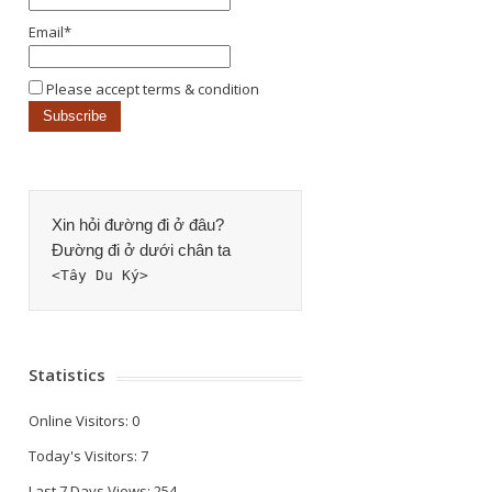
Email*
Please accept terms & condition
Xin hỏi đường đi ở đâu? 
Đường đi ở dưới chân ta
<Tây Du Ký>
Statistics
Online Visitors:
0
Today's Visitors:
7
Last 7 Days Views:
254