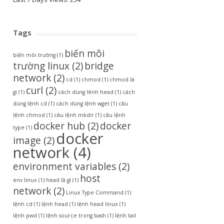
Tags
biến môi
biến môi trường
(1)
trường linux
(2)
bridge
network
(2)
cd
(1)
chmod
(1)
chmod là
curl
(2)
gì
(1)
cách dùng lênh head
(1)
cách
dùng lệnh cd
(1)
cách dùng lệnh wget
(1)
câu
lệnh chmod
(1)
câu lệnh mkdir
(1)
câu lệnh
docker hub
(2)
docker
type
(1)
docker
image
(2)
network
(4)
environment variables
(2)
host
env linux
(1)
head là gì
(1)
network
(2)
Linux Type Command
(1)
lệnh cd
(1)
lệnh head
(1)
lệnh head linux
(1)
lệnh pwd
(1)
lệnh source trong bash
(1)
lệnh tail