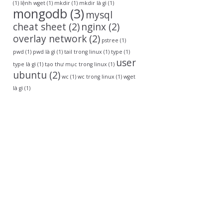
(1)
lệnh wget
(1)
mkdir
(1)
mkdir là gì
(1)
mongodb
(3)
mysql
cheat sheet
(2)
nginx
(2)
overlay network
(2)
pstree
(1)
pwd
(1)
pwd là gì
(1)
tail trong linux
(1)
type
(1)
user
type là gì
(1)
tạo thư mục trong linux
(1)
ubuntu
(2)
wc
(1)
wc trong linux
(1)
wget
là gì
(1)