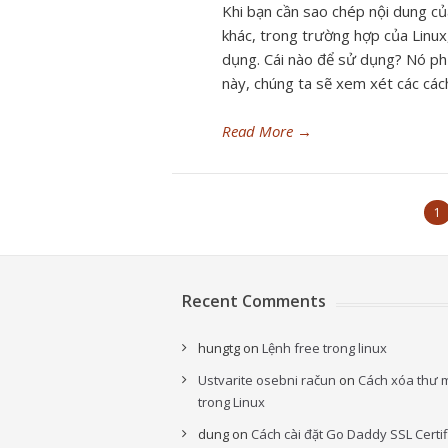
Khi bạn cần sao chép nội dung 
khác, trong trường hợp của Linux
dụng. Cái nào để sử dụng? Nó phụ 
này, chúng ta sẽ xem xét các các
Read More
→
1
Recent Comments
hungtg
on
Lệnh free trong linux
Ustvarite osebni račun
on
Cách xóa thư 
trong Linux
dung
on
Cách cài đặt Go Daddy SSL Certif