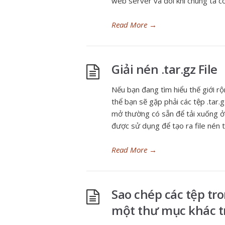
web server và đôi khi chúng ta có
Read More
→
Giải nén .tar.gz File
Nếu bạn đang tìm hiểu thế giới r
thể bạn sẽ gặp phải các tệp .tar
mở thường có sẵn để tải xuống ở đ
được sử dụng để tạo ra file nén 
Read More
→
Sao chép các tệp tr
một thư mục khác t