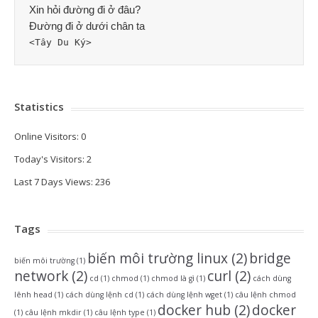
Xin hỏi đường đi ở đâu? 
Đường đi ở dưới chân ta
<Tây Du Ký>
Statistics
Online Visitors:
0
Today's Visitors:
2
Last 7 Days Views:
236
Tags
biến môi trường linux
(2)
bridge
biến môi trường
(1)
network
(2)
curl
(2)
cd
(1)
chmod
(1)
chmod là gì
(1)
cách dùng
lênh head
(1)
cách dùng lệnh cd
(1)
cách dùng lệnh wget
(1)
câu lệnh chmod
docker hub
(2)
docker
(1)
câu lệnh mkdir
(1)
câu lệnh type
(1)