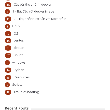
Các bài thực hành docker
16
1 – Bắt đầu với docker image
6
2 – Thực hành cơ bản với Dockerfile
10
Linux
1
OS
52
centos
16
debian
33
ubuntu
47
windows
5
Python
14
Resources
63
Scripts
9
TroubleShooting
19
Recent Posts