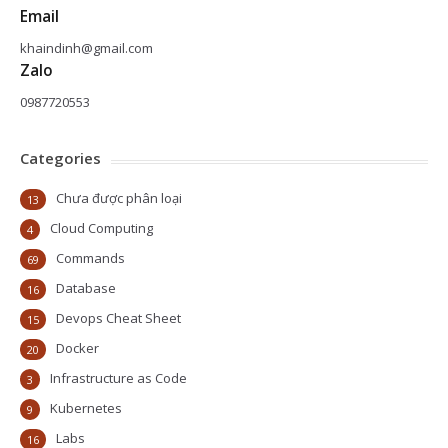
Email
khaindinh@gmail.com
Zalo
0987720553
Categories
Chưa được phân loại
13
Cloud Computing
4
Commands
69
Database
16
Devops Cheat Sheet
15
Docker
20
Infrastructure as Code
3
Kubernetes
9
Labs
16