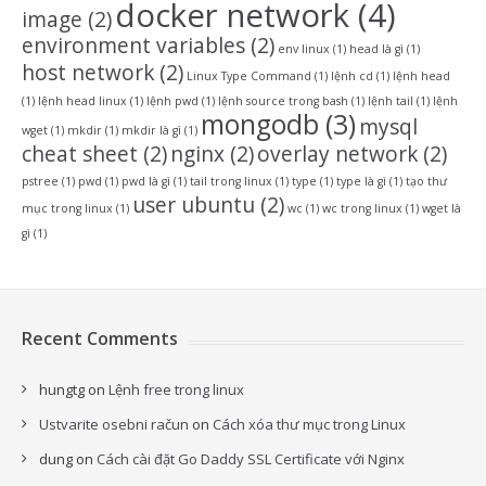
docker network
(4)
image
(2)
environment variables
(2)
env linux
(1)
head là gì
(1)
host network
(2)
Linux Type Command
(1)
lệnh cd
(1)
lệnh head
(1)
lệnh head linux
(1)
lệnh pwd
(1)
lệnh source trong bash
(1)
lệnh tail
(1)
lệnh
mongodb
(3)
mysql
wget
(1)
mkdir
(1)
mkdir là gì
(1)
cheat sheet
(2)
nginx
(2)
overlay network
(2)
pstree
(1)
pwd
(1)
pwd là gì
(1)
tail trong linux
(1)
type
(1)
type là gì
(1)
tạo thư
user ubuntu
(2)
mục trong linux
(1)
wc
(1)
wc trong linux
(1)
wget là
gì
(1)
Recent Comments
hungtg
on
Lệnh free trong linux
Ustvarite osebni račun
on
Cách xóa thư mục trong Linux
dung
on
Cách cài đặt Go Daddy SSL Certificate với Nginx