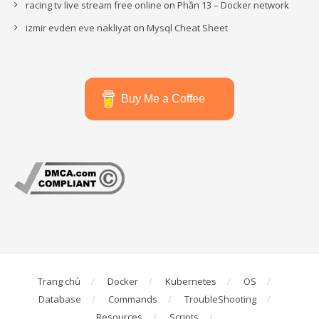
racing tv live stream free online
on
Phần 13 – Docker network
izmir evden eve nakliyat
on
Mysql Cheat Sheet
Buy Me a Coffee
Trang chủ
Docker
Kubernetes
OS
Database
Commands
TroubleShooting
Resources
Scripts