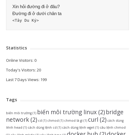
Xin hỏi đường đi ở đâu? 
Đường đi ở dưới chân ta
<Tây Du Ký>
Statistics
Online Visitors:
0
Today's Visitors:
20
Last 7 Days Views:
199
Tags
biến môi trường linux
(2)
bridge
biến môi trường
(1)
network
(2)
curl
(2)
cd
(1)
chmod
(1)
chmod là gì
(1)
cách dùng
lênh head
(1)
cách dùng lệnh cd
(1)
cách dùng lệnh wget
(1)
câu lệnh chmod
docker hub
(2)
docker
(1)
câu lệnh mkdir
(1)
câu lệnh type
(1)