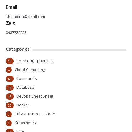
Email
khaindinh@gmail.com
Zalo
0987720553
Categories
Chưa được phân loại
13
Cloud Computing
4
Commands
69
Database
16
Devops Cheat Sheet
15
Docker
20
Infrastructure as Code
3
Kubernetes
9
Labs
16