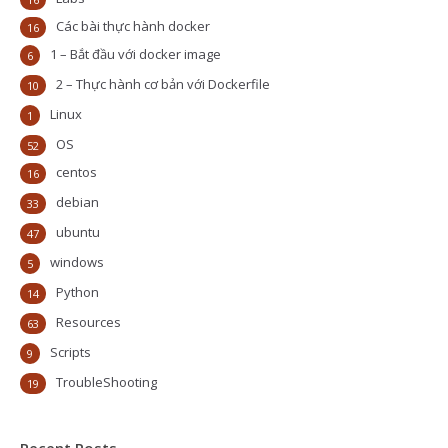
Các bài thực hành docker
16
1 – Bắt đầu với docker image
6
2 – Thực hành cơ bản với Dockerfile
10
Linux
1
OS
52
centos
16
debian
33
ubuntu
47
windows
5
Python
14
Resources
63
Scripts
9
TroubleShooting
19