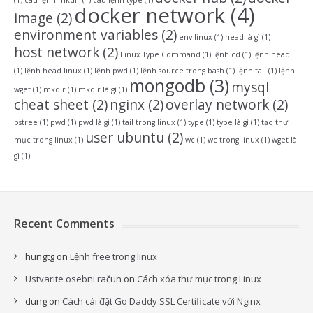
docker network
(4)
image
(2)
environment variables
(2)
env linux
(1)
head là gì
(1)
host network
(2)
Linux Type Command
(1)
lệnh cd
(1)
lệnh head
(1)
lệnh head linux
(1)
lệnh pwd
(1)
lệnh source trong bash
(1)
lệnh tail
(1)
lệnh
mongodb
(3)
mysql
wget
(1)
mkdir
(1)
mkdir là gì
(1)
cheat sheet
(2)
nginx
(2)
overlay network
(2)
pstree
(1)
pwd
(1)
pwd là gì
(1)
tail trong linux
(1)
type
(1)
type là gì
(1)
tạo thư
user ubuntu
(2)
mục trong linux
(1)
wc
(1)
wc trong linux
(1)
wget là
gì
(1)
Recent Comments
hungtg
on
Lệnh free trong linux
Ustvarite osebni račun
on
Cách xóa thư mục trong Linux
dung
on
Cách cài đặt Go Daddy SSL Certificate với Nginx