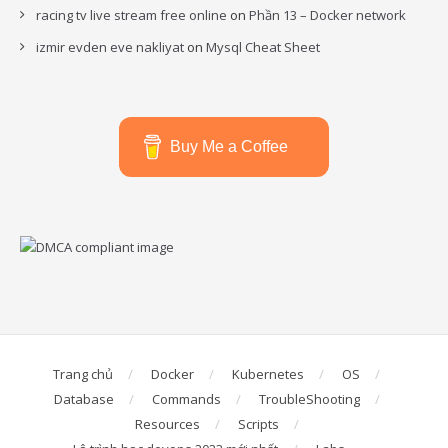
racing tv live stream free online
on
Phần 13 – Docker network
izmir evden eve nakliyat
on
Mysql Cheat Sheet
Buy Me a Coffee
Trang chủ
Docker
Kubernetes
OS
Database
Commands
TroubleShooting
Resources
Scripts